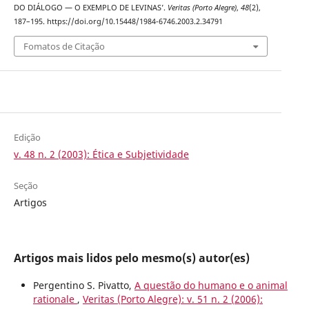
DO DIÁLOGO — O EXEMPLO DE LEVINAS’.
Veritas (Porto Alegre)
,
48
(2),
187–195. https://doi.org/10.15448/1984-6746.2003.2.34791
Fomatos de Citação
Edição
v. 48 n. 2 (2003): Ética e Subjetividade
Seção
Artigos
Artigos mais lidos pelo mesmo(s) autor(es)
Pergentino S. Pivatto,
A questão do humano e o animal
rationale
,
Veritas (Porto Alegre): v. 51 n. 2 (2006):