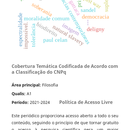
democracias contemporâneas
just war
gattaca
soberania
sandel
espectralidade
democracia
moralidade comum
---
biodireito
impossível.
imagem
tolerância
natural slavery
deligny
paul celan
Cobertura Temática Codificada de Acordo com
a Classificação do CNPq
Área principal:
Filosofia
Qualis:
A1
Política de Acesso Livre
Período:
2021-2024
Este periódico proporciona acesso aberto a todo o seu
conteúdo, seguindo o princípio de que tornar gratuito
o acesso à pesquisa científica gera um maior