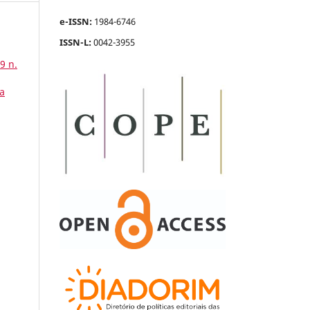
e-ISSN:
1984-6746
ISSN-L:
0042-3955
49 n.
ia