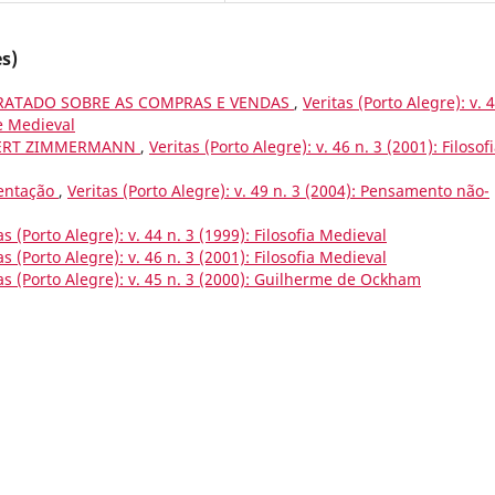
s)
– TRATADO SOBRE AS COMPRAS E VENDAS
,
Veritas (Porto Alegre): v. 
e Medieval
BERT ZIMMERMANN
,
Veritas (Porto Alegre): v. 46 n. 3 (2001): Filosof
entação
,
Veritas (Porto Alegre): v. 49 n. 3 (2004): Pensamento não-
as (Porto Alegre): v. 44 n. 3 (1999): Filosofia Medieval
as (Porto Alegre): v. 46 n. 3 (2001): Filosofia Medieval
as (Porto Alegre): v. 45 n. 3 (2000): Guilherme de Ockham