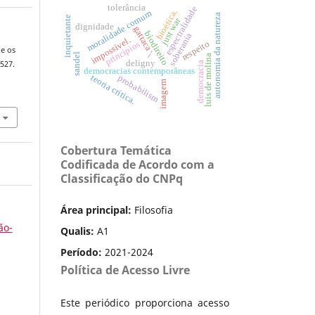
tolerância
espectralidade
bioética.
moralidade comum
autonomia da natureza
inquietante
just war
dignidade
gattaca
biodireito
soberania
impossível.
respeito
princípios
 e os
---
sandel
luis de molina
deligny
–527.
democracia
democracias contemporâneas
probabilism
teoria crítica.
imagem
Cobertura Temática
Codificada de Acordo com a
Classificação do CNPq
Área principal:
Filosofia
ão-
Qualis:
A1
Período:
2021-2024
Política de Acesso Livre
Este periódico proporciona acesso