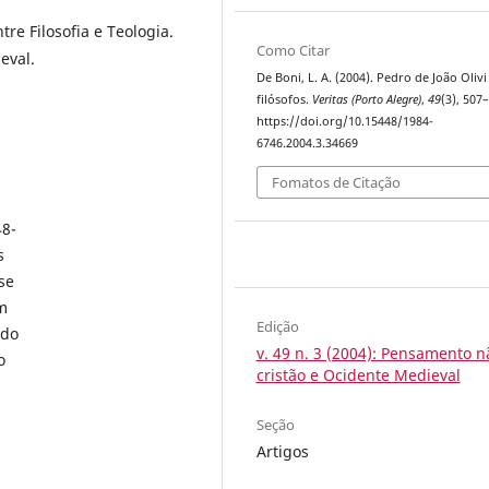
tre Filosofia e Teologia.
Como Citar
eval.
De Boni, L. A. (2004). Pedro de João Olivi
filósofos.
Veritas (Porto Alegre)
,
49
(3), 507
https://doi.org/10.15448/1984-
6746.2004.3.34669
Fomatos de Citação
48-
s
se
m
Edição
odo
v. 49 n. 3 (2004): Pensamento n
o
cristão e Ocidente Medieval
Seção
Artigos