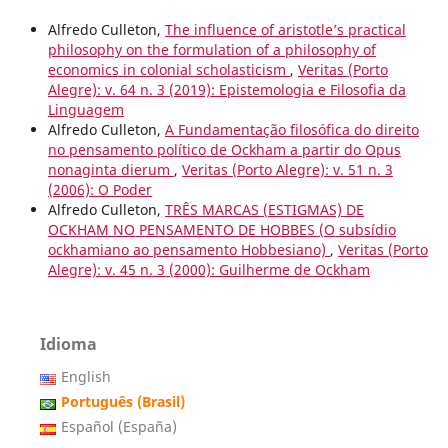
Alfredo Culleton,
The influence of aristotle’s practical
philosophy on the formulation of a philosophy of
economics in colonial scholasticism
,
Veritas (Porto
Alegre): v. 64 n. 3 (2019): Epistemologia e Filosofia da
Linguagem
Alfredo Culleton,
A Fundamentação filosófica do direito
no pensamento político de Ockham a partir do Opus
nonaginta dierum
,
Veritas (Porto Alegre): v. 51 n. 3
(2006): O Poder
Alfredo Culleton,
TRÊS MARCAS (ESTIGMAS) DE
OCKHAM NO PENSAMENTO DE HOBBES (O subsídio
ockhamiano ao pensamento Hobbesiano)
,
Veritas (Porto
Alegre): v. 45 n. 3 (2000): Guilherme de Ockham
Idioma
English
Português (Brasil)
Español (España)