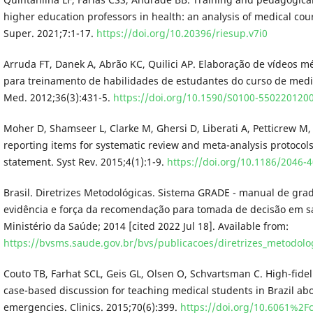
higher education professors in health: an analysis of medical cou
Super. 2021;7:1-17.
https://doi.org/10.20396/riesup.v7i0
Arruda FT, Danek A, Abrão KC, Quilici AP. Elaboração de vídeos m
para treinamento de habilidades de estudantes do curso de medi
Med. 2012;36(3):431-5.
https://doi.org/10.1590/S0100-550220120
Moher D, Shamseer L, Clarke M, Ghersi D, Liberati A, Petticrew M, 
reporting items for systematic review and meta-analysis protocol
statement. Syst Rev. 2015;4(1):1-9.
https://doi.org/10.1186/2046-
Brasil. Diretrizes Metodológicas. Sistema GRADE - manual de gr
evidência e força da recomendação para tomada de decisão em saú
Ministério da Saúde; 2014 [cited 2022 Jul 18]. Available from:
https://bvsms.saude.gov.br/bvs/publicacoes/diretrizes_metodolo
Couto TB, Farhat SCL, Geis GL, Olsen O, Schvartsman C. High-fidel
case-based discussion for teaching medical students in Brazil abo
emergencies. Clinics. 2015;70(6):399.
https://doi.org/10.6061%2F