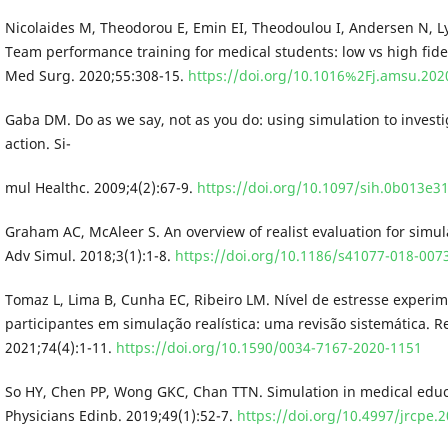
Nicolaides M, Theodorou E, Emin EI, Theodoulou I, Andersen N, L
Team performance training for medical students: low vs high fide
Med Surg. 2020;55:308-15.
https://doi.org/10.1016%2Fj.amsu.202
Gaba DM. Do as we say, not as you do: using simulation to investig
action. Si-
mul Healthc. 2009;4(2):67-9.
https://doi.org/10.1097/sih.0b013e
Graham AC, McAleer S. An overview of realist evaluation for simu
Adv Simul. 2018;3(1):1-8.
https://doi.org/10.1186/s41077-018-007
Tomaz L, Lima B, Cunha EC, Ribeiro LM. Nível de estresse experi
participantes em simulação realística: uma revisão sistemática. R
2021;74(4):1-11.
https://doi.org/10.1590/0034-7167-2020-1151
So HY, Chen PP, Wong GKC, Chan TTN. Simulation in medical educat
Physicians Edinb. 2019;49(1):52-7.
https://doi.org/10.4997/jrcpe.