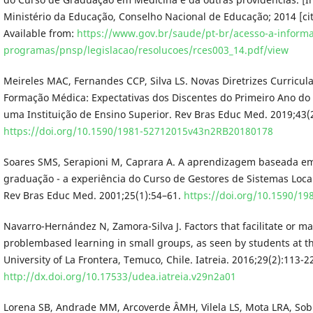
Ministério da Educação, Conselho Nacional de Educação; 2014 [ci
Available from:
https://www.gov.br/saude/pt-br/acesso-a-inform
programas/pnsp/legislacao/resolucoes/rces003_14.pdf/view
Meireles MAC, Fernandes CCP, Silva LS. Novas Diretrizes Curricul
Formação Médica: Expectativas dos Discentes do Primeiro Ano do
uma Instituição de Ensino Superior. Rev Bras Educ Med. 2019;43(2
https://doi.org/10.1590/1981-52712015v43n2RB20180178
Soares SMS, Serapioni M, Caprara A. A aprendizagem baseada e
graduação - a experiência do Curso de Gestores de Sistemas Loca
Rev Bras Educ Med. 2001;25(1):54–61.
https://doi.org/10.1590/19
Navarro-Hernández N, Zamora-Silva J. Factors that facilitate or mak
problembased learning in small groups, as seen by students at th
University of La Frontera, Temuco, Chile. Iatreia. 2016;29(2):113-2
http://dx.doi.org/10.17533/udea.iatreia.v29n2a01
Lorena SB, Andrade MM, Arcoverde ÂMH, Vilela LS, Mota LRA, Sobr