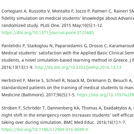
Cortegiani A, Russotto V, Montalto F, Iozzo P, Palmeri C, Raineri SM,
fidelity simulation on medical students’ knowledge about Advance
randomized study. PLoS One. 2015 May;10(5):1-12.
https://doi.org/10.1371/journal.pone.0125685
Pantelidis P, Staikoglou N, Paparoidamis G, Drosos C, Karamaroudi
Medical students’ satisfaction with the Applied Basic Clinical Sem
students, a novel simulation-based learning method in Greece. J E
2016;13(13):1-9.
http://dx.doi.org/10.3352/jeehp.2016.13.13
Herbstreit F, Merse S, Schnell R, Noack M, Dirkmann D, Besuch A, 
standardized patients on the training of medical students to ma
Medicine (Baltimore). 2017;96(5):1-5.
https://doi.org/10.1097%2
Stroben F, Schröder T, Dannenberg KA, Thomas A, Exadaktylos A,
night shift in the emergency room increases students’ self-effica
taking over during simulation. BMC Med Educ. 2016;16(1):1-7.
https://doi.org/10.1186/s12909-016-0699-9