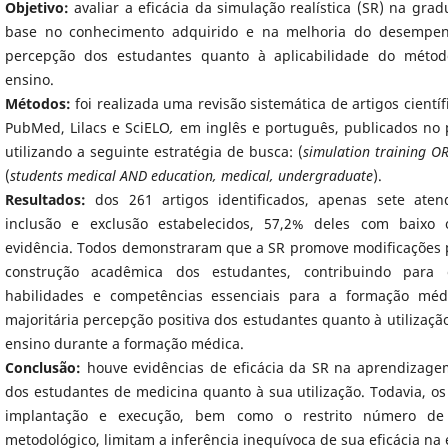
Objetivo:
avaliar a eficácia da simulação realística (SR) na g
base no conhecimento adquirido e na melhoria do desempenh
percepção dos estudantes quanto à aplicabilidade do méto
ensino.
Métodos:
foi realizada uma revisão sistemática de artigos cient
PubMed, Lilacs e SciELO
,
em inglês e português, publicados no 
utilizando a seguinte estratégia de busca: (
simulation training OR
(
students medical AND education, medical, undergraduate
).
Resultados:
dos 261 artigos identificados, apenas sete aten
inclusão e exclusão estabelecidos, 57,2% deles com baixo
evidência. Todos demonstraram que a SR promove modificações p
construção acadêmica dos estudantes, contribuindo para
habilidades e competências essenciais para a formação méd
majoritária percepção positiva dos estudantes quanto à utiliza
ensino durante a formação médica.
Conclusão:
houve evidências de eficácia da SR na aprendizage
dos estudantes de medicina quanto à sua utilização. Todavia, os 
implantação e execução, bem como o restrito número de 
metodológico, limitam a inferência inequívoca de sua eficácia n