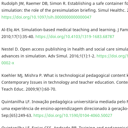
Rudolph JW, Raemer DB, Simon R. Establishing a safe container fo
simulation: the role of the presimulation briefing. Simul Healthc.
https://doi.org/10.1097/sih.0000000000000047
Al-Elq AH. Simulation-based medical teaching and learning. J F
2010;17(1):35-40.
https://doi.org/10.4103/1319-1683.68787
Nestel D. Open access publishing in health and social care simula
advances in simulation. Adv Simul. 2016;1(1):1-2.
https://doi.org
0002-x
Koehler MJ, Mishra P. What is technological pedagogical content
Contemporary Issues in technology and teacher education. Cont
Teach Educ. 2009;9(1):60-70.
Quintanilha LF. Inovação pedagógica universitária mediada pelo
uma experiência de ensino-aprendizagem direcionado à geração-
Sep;(65):249-63.
https://doi.org/10.1590/0104-4060.50027
Quintanilha LF, Farias CSS, Andrade BB. Training and pedagogic