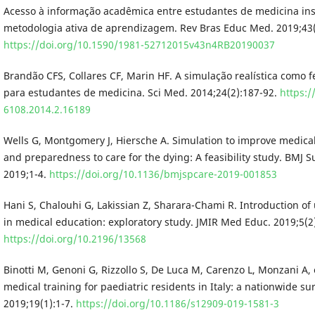
Acesso à informação acadêmica entre estudantes de medicina in
metodologia ativa de aprendizagem. Rev Bras Educ Med. 2019;43(
https://doi.org/10.1590/1981-52712015v43n4RB20190037
Brandão CFS, Collares CF, Marin HF. A simulação realística como 
para estudantes de medicina. Sci Med. 2014;24(2):187-92.
https:/
6108.2014.2.16189
Wells G, Montgomery J, Hiersche A. Simulation to improve medica
and preparedness to care for the dying: A feasibility study. BMJ Su
2019;1-4.
https://doi.org/10.1136/bmjspcare-2019-001853
Hani S, Chalouhi G, Lakissian Z, Sharara-Chami R. Introduction of
in medical education: exploratory study. JMIR Med Educ. 2019;5(2
https://doi.org/10.2196/13568
Binotti M, Genoni G, Rizzollo S, De Luca M, Carenzo L, Monzani A, 
medical training for paediatric residents in Italy: a nationwide 
2019;19(1):1-7.
https://doi.org/10.1186/s12909-019-1581-3