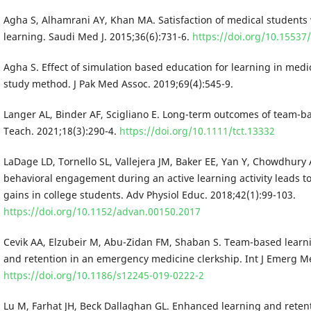
Agha S, Alhamrani AY, Khan MA. Satisfaction of medical students
learning. Saudi Med J. 2015;36(6):731-6.
https://doi.org/10.15537
Agha S. Effect of simulation based education for learning in medi
study method. J Pak Med Assoc. 2019;69(4):545-9.
Langer AL, Binder AF, Scigliano E. Long-term outcomes of team-ba
Teach. 2021;18(3):290-4.
https://doi.org/10.1111/tct.13332
LaDage LD, Tornello SL, Vallejera JM, Baker EE, Yan Y, Chowdhury A
behavioral engagement during an active learning activity leads t
gains in college students. Adv Physiol Educ. 2018;42(1):99-103.
https://doi.org/10.1152/advan.00150.2017
Cevik AA, Elzubeir M, Abu-Zidan FM, Shaban S. Team-based lear
and retention in an emergency medicine clerkship. Int J Emerg Me
https://doi.org/10.1186/s12245-019-0222-2
Lu M, Farhat JH, Beck Dallaghan GL. Enhanced learning and reten