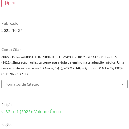
PDF
Publicado
2022-10-24
Como Citar
Sousa, P. D., Gazineu, T. R., Filho, R. L. L., Avena, K. de M., & Quintanilha, L. F.
(2022). Simulação realística como estratégia de ensino na graduação médica: Uma
revisão sistemática.
Scientia Medica
,
32
(1), e42717. https://doi.org/10.15448/1980-
6108.2022.1.42717
Fomatos de Citação
Edição
v. 32 n. 1 (2022): Volume Único
Seção