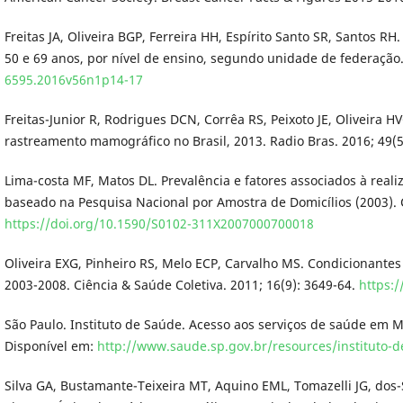
Freitas JA, Oliveira BGP, Ferreira HH, Espírito Santo SR, Santos 
50 e 69 anos, por nível de ensino, segundo unidade de federação.
6595.2016v56n1p14-17
Freitas-Junior R, Rodrigues DCN, Corrêa RS, Peixoto JE, Oliveira
rastreamento mamográfico no Brasil, 2013. Radio Bras. 2016; 49(5
Lima-costa MF, Matos DL. Prevalência e fatores associados à real
baseado na Pesquisa Nacional por Amostra de Domicílios (2003). C
https://doi.org/10.1590/S0102-311X2007000700018
Oliveira EXG, Pinheiro RS, Melo ECP, Carvalho MS. Condicionante
2003-2008. Ciência & Saúde Coletiva. 2011; 16(9): 3649-64.
https:
São Paulo. Instituto de Saúde. Acesso aos serviços de saúde em Mu
Disponível em:
http://www.saude.sp.gov.br/resources/instituto
Silva GA, Bustamante-Teixeira MT, Aquino EML, Tomazelli JG, dos