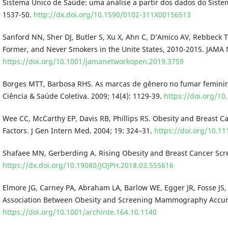
Sistema Único de Saúde: uma análise a partir dos dados do Siste
1537-50.
http://dx.doi.org/10.1590/0102-311X00156513
Sanford NN, Sher DJ, Butler S, Xu X, Ahn C, D’Amico AV, Rebbeck 
Former, and Never Smokers in the Unite States, 2010-2015. JAMA 
https://doi.org/10.1001/jamanetworkopen.2019.3759
Borges MTT, Barbosa RHS. As marcas de gênero no fumar femini
Ciência & Saúde Coletiva. 2009; 14(4): 1129-39.
https://doi.org/1
Wee CC, McCarthy EP, Davis RB, Phillips RS. Obesity and Breast C
Factors. J Gen Intern Med. 2004; 19: 324–31.
https://doi.org/10.11
Shafaee MN, Gerberding A. Rising Obesity and Breast Cancer Scre
https://dx.doi.org/10.19080/JOJPH.2018.03.555616
Elmore JG, Carney PA, Abraham LA, Barlow WE, Egger JR, Fosse JS, C
Association Between Obesity and Screening Mammography Accurac
https://doi.org/10.1001/archinte.164.10.1140