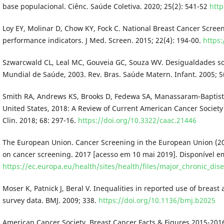
base populacional. Ciênc. Saúde Coletiva. 2020; 25(2): 541-52
htt
Loy EY, Molinar D, Chow KY, Fock C. National Breast Cancer Scree
performance indicators. J Med. Screen. 2015; 22(4): 194-00.
https
Szwarcwald CL, Leal MC, Gouveia GC, Souza WV. Desigualdades so
Mundial de Saúde, 2003. Rev. Bras. Saúde Matern. Infant. 2005; 5(
Smith RA, Andrews KS, Brooks D, Fedewa SA, Manassaram-Baptist
United States, 2018: A Review of Current American Cancer Society
Clin. 2018; 68: 297-16.
https://doi.org/10.3322/caac.21446
The European Union. Cancer Screening in the European Union (2
on cancer screening. 2017 [acesso em 10 mai 2019]. Disponível e
https://ec.europa.eu/health/sites/health/files/major_chronic_d
Moser K, Patnick J, Beral V. Inequalities in reported use of breast 
survey data. BMJ. 2009; 338.
https://doi.org/10.1136/bmj.b2025
American Cancer Society. Breast Cancer Facts & Figures 2015-2016