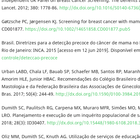
Independent UK Panel on Breast Cancer Screening. The benefits 
Lancet. 2012; 380: 1778-86.
http://dx.doi.org/10.1016/S0140-6736
Gøtzsche PC, Jørgensen KJ. Screening for breast cancer with ma
CD001877.
https://doi.org/10.1002/14651858.CD001877.pub5
Brasil. Diretrizes para a detecção precoce do câncer de mama no B
Rio de Janeiro: INCA. 2015 [acesso em 12 jun 2019]. Disponível e
controle/deteccao-precoce
Urban LABD, Chala LF, Bauab SP, Schaefer MB, Santos RP, Maranhã 
Amorim HLE, Junior HBAC. Recomendações do Colégio Brasileiro d
Mastologia e da Federação Brasileira das Associações de Ginecol
Bras. 2017; 50(4): 244-49.
http://dx.doi.org/10.1590/0100-3984.20
Dumith SC, Paulitsch RG, Carpena MX, Muraro MFR, Simões MO, M
LRO. Planejamento e execução de um inquérito populacional de sa
2018; 28(3): ID30407.
http://dx.doi.org/10.15448/1980-6108.2018.
Oliz MM, Dumith SC, Knuth AG. Utilização de serviços de educação 