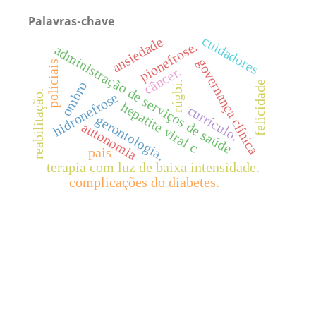
Palavras-chave
cuidadores
ansiedade
pionefrose.
administração de serviços de saúde
governança clínica
policiais
câncer.
felicidade
ombro
rúgbi.
reabilitação.
hidronefrose
hepatite viral c
currículo.
gerontologia.
autonomia
pais
terapia com luz de baixa intensidade.
complicações do diabetes.