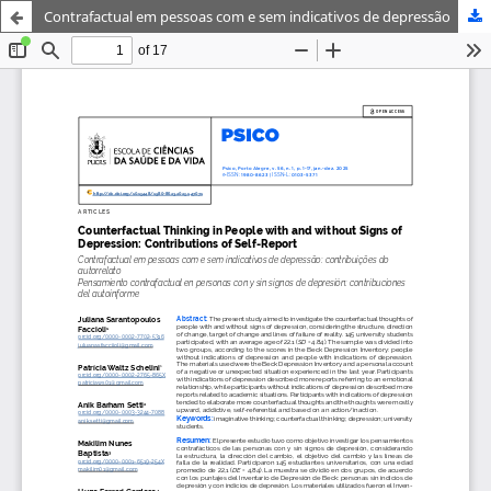
Contrafactual em pessoas com e sem indicativos de depressão