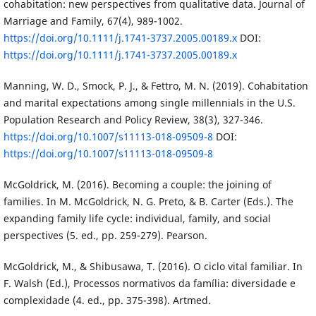
cohabitation: new perspectives from qualitative data. Journal of
Marriage and Family, 67(4), 989-1002.
https://doi.org/10.1111/j.1741-3737.2005.00189.x
DOI:
https://doi.org/10.1111/j.1741-3737.2005.00189.x
Manning, W. D., Smock, P. J., & Fettro, M. N. (2019). Cohabitation
and marital expectations among single millennials in the U.S.
Population Research and Policy Review, 38(3), 327-346.
https://doi.org/10.1007/s11113-018-09509-8
DOI:
https://doi.org/10.1007/s11113-018-09509-8
McGoldrick, M. (2016). Becoming a couple: the joining of
families. In M. McGoldrick, N. G. Preto, & B. Carter (Eds.). The
expanding family life cycle: individual, family, and social
perspectives (5. ed., pp. 259-279). Pearson.
McGoldrick, M., & Shibusawa, T. (2016). O ciclo vital familiar. In
F. Walsh (Ed.), Processos normativos da família: diversidade e
complexidade (4. ed., pp. 375-398). Artmed.