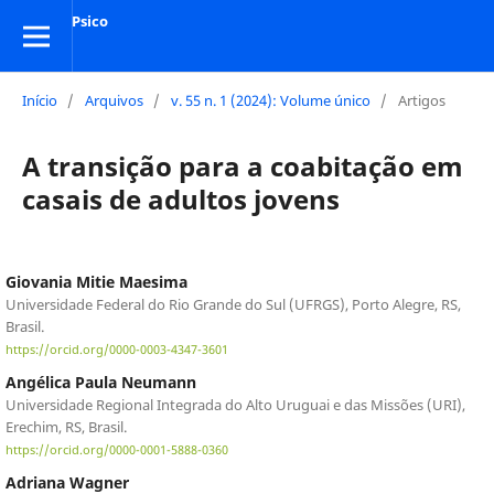
Psico
Início
/
Arquivos
/
v. 55 n. 1 (2024): Volume único
/
Artigos
A transição para a coabitação em
casais de adultos jovens
Giovania Mitie Maesima
Universidade Federal do Rio Grande do Sul (UFRGS), Porto Alegre, RS,
Brasil.
https://orcid.org/0000-0003-4347-3601
Angélica Paula Neumann
Universidade Regional Integrada do Alto Uruguai e das Missões (URI),
Erechim, RS, Brasil.
https://orcid.org/0000-0001-5888-0360
Adriana Wagner