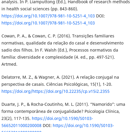
analysis. In P. Liamputtong (Ed.), Handbook of research methods
in health social sciences (pp. 843-860).
https://doi.org/10.1007/978-981-10-5251-4_103
DOI:
https://doi.org/10.1007/978-981-10-5251-4_103
Cowan, P. A., & Cowan, C. P. (2016). Transições familiares
normativas, qualidade da relação do casal e desenvolvimento
sadio dos filhos. In F. Walsh (Ed.), Processos normativos da
família: diversidade e complexidade (4. ed., pp. 497-521).
Artmed.
Delatorre, M. Z., & Wagner, A. (2021). A relação conjugal na
perspectiva de casais. Ciências Psicológicas, 15(1), 1-20.
https://doi.org/https://doi.org/10.22235/cp.v15i2.2355
Duarte, J. P., & Rocha-Coutinho, M. L. (2011). “Namorido”: uma
forma contemporânea de conjugalidade? Psicologia Clínica,
23(2), 117-135.
https://doi.org/10.1590/S0103-
56652011000200008
DOI:
https://doi.org/10.1590/S0103-