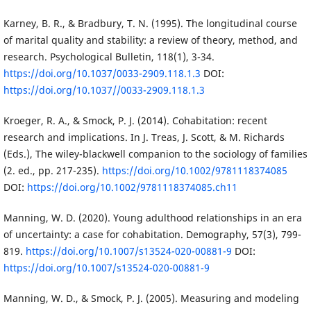
Karney, B. R., & Bradbury, T. N. (1995). The longitudinal course
of marital quality and stability: a review of theory, method, and
research. Psychological Bulletin, 118(1), 3-34.
https://doi.org/10.1037/0033-2909.118.1.3
DOI:
https://doi.org/10.1037//0033-2909.118.1.3
Kroeger, R. A., & Smock, P. J. (2014). Cohabitation: recent
research and implications. In J. Treas, J. Scott, & M. Richards
(Eds.), The wiley-blackwell companion to the sociology of families
(2. ed., pp. 217-235).
https://doi.org/10.1002/9781118374085
DOI:
https://doi.org/10.1002/9781118374085.ch11
Manning, W. D. (2020). Young adulthood relationships in an era
of uncertainty: a case for cohabitation. Demography, 57(3), 799-
819.
https://doi.org/10.1007/s13524-020-00881-9
DOI:
https://doi.org/10.1007/s13524-020-00881-9
Manning, W. D., & Smock, P. J. (2005). Measuring and modeling