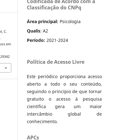
Codificada de Acordo com a
Classificação do CNPq
Área principal:
Psicologia
Qualis
: A2
l, C.
.
Período:
2021-2024
ivos em
.29342
Política de Acesso Livre
Este periódico proporciona acesso
aberto a todo o seu conteúdo,
seguindo o princípio de que tornar
gratuito o acesso à pesquisa
científica gera um maior
intercâmbio global de
conhecimento.
APCs