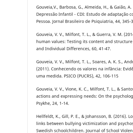
Gouveia,V., Barbosa, G., Almeida, H., & Gaião, A.
Depressão Infantil - CDI: Estudo de adaptação c
Pessoa. Jornal Brasileiro de Psiquiatria, 44, 345-
Gouveia, V. V., Milfont, T. L., & Guerra, V. M. (20
human values: Testing its content and structure
and Individual Differences, 60, 41-47.
Gouveia, V. V., Milfont, T. L., Soares, A. K. S., Andr
(2011). Conhecendo os valores na infância: Evid
uma medida. PSICO (PUCRS), 42, 106-115
Gouveia, V. V., Vione, K. C., Milfont, T. L., & Sant
actions and expressing needs: On the psychologi
Psykhe, 24, 1-14.
Hellfeldt, K., Gill, P. E., & Johansson, B. (2016). 
links between bullying victimization and psych
Swedish schoolchildren. Journal of School Violen