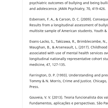
psychiatric outcomes of bullying and being bull
and adolescence. JAMA Psychiatry, 70, 419-426.
Esbensen, F. A., & Carson, D. C. (2009). Consequ
Results from a longitudinal assessment of bullyi
multisite sample of American students. Youth & S
Evans-Lacko, S., Takizawa, R., Brimblecombe, N.,
Maughan, B., & Arseneault, L. (2017). Childhood 
associated with use of mental health services ov
longitudinal nationally representative cohort st
medicine, 47, 127-135.
Farrington, D. P. (1993). Understanding and pre
Tommy & N. Morris, Crime and Justice. Chicago, I
Press.
Gouveia, V. V. (2013). Teoria funcionalista dos 
Fundamentos, aplicações e perspectivas. São Pau