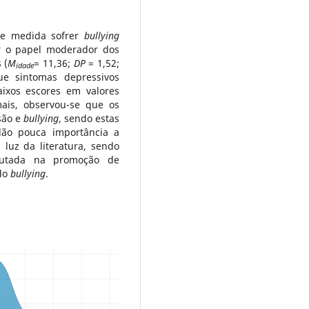
ue medida sofrer
bullying
ar o papel moderador dos
 (
M
= 11,36;
DP
= 1,52;
idade
ue sintomas depressivos
aixos escores em valores
mais, observou-se que os
são e
bullying
, sendo estas
dão pouca importância a
 luz da literatura, sendo
pautada na promoção de
 do
bullying
.