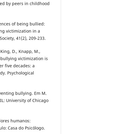
ied by peers in childhood
ences of being bullied:
ng victimization in a
ociety, 41(2), 209-233.
 King, D., Knapp, M.,
bullying victimization is
er five decades: a
udy. Psychological
venting bullying. Em M.
L: University of Chicago
valores humanos:
lo: Casa do Psicólogo.