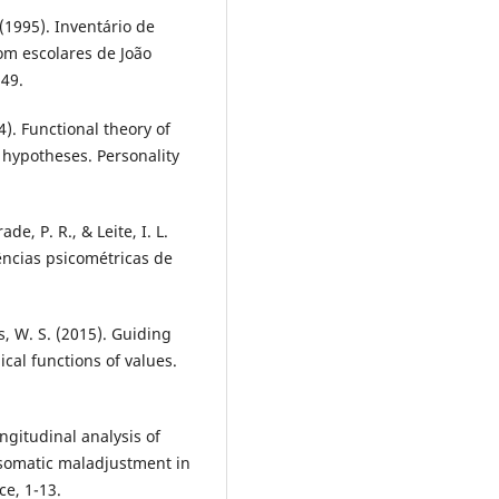
 (1995). Inventário de
om escolares de João
349.
14). Functional theory of
 hypotheses. Personality
ade, P. R., & Leite, I. L.
ências psicométricas de
os, W. S. (2015). Guiding
cal functions of values.
Longitudinal analysis of
osomatic maladjustment in
ce, 1-13.