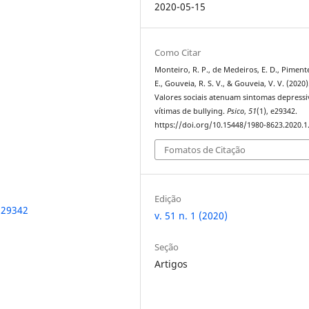
2020-05-15
Como Citar
Monteiro, R. P., de Medeiros, E. D., Pimente
E., Gouveia, R. S. V., & Gouveia, V. V. (2020)
Valores sociais atenuam sintomas depress
vítimas de bullying.
Psico
,
51
(1), e29342.
https://doi.org/10.15448/1980-8623.2020.1
Fomatos de Citação
Edição
.29342
v. 51 n. 1 (2020)
Seção
Artigos