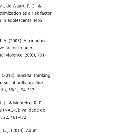
M., de Waart, F. G., &
ctimization as a risk factor
 in adolescents. PloS
M. A. (2005). A friend in
ve factor in peer
al violence, 20(6), 701-
. (2013). Suicidal thinking
 social bullying: Risk
lth, 53(1), S4-S12.
L. J., & Monteiro, R. P.
s (NAQ-S): Validade de
, 22, 461-472.
 E. J. (2013). Adult