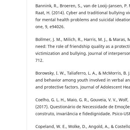
Bannink, R., Broeren, S., van de Looij–Jansen, P. 
Raat, H. (2014). Cyber and traditional bullying vi
for mental health problems and suicidal ideation
one, 9, e94026.
Bollmer, J. M., Milich, R., Harris, M. J., & Maras, 
need: The role of friendship quality as a protecti
victimization and bullying. Journal of interperson
712.
Borowsky, I. W., Taliaferro, L. A., & McMorris, B. J
and behavior among youth involved in verbal and
and protective factors. Journal of Adolescent Hea
Coelho, G. L. H., Maio, G. R., Gouveia, V. V., Wolf, 
(2017). Questionário de Necessidade de Emoçõe
construto, invariância e fidedignidade. Psico-USF
Copeland, W. E., Wolke, D., Angold, A., & Costello,