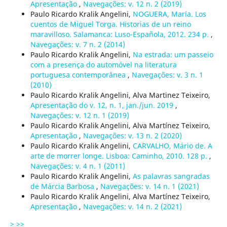
Apresentação
,
Navegações: v. 12 n. 2 (2019)
Paulo Ricardo Kralik Angelini,
NOGUERA, María. Los
cuentos de Miguel Torga. Historias de un reino
maravilloso. Salamanca: Luso-Española, 2012. 234 p.
,
Navegações: v. 7 n. 2 (2014)
Paulo Ricardo Kralik Angelini,
Na estrada: um passeio
com a presença do automóvel na literatura
portuguesa contemporânea
,
Navegações: v. 3 n. 1
(2010)
Paulo Ricardo Kralik Angelini, Alva Martinez Teixeiro,
Apresentação do v. 12, n. 1, jan./jun. 2019
,
Navegações: v. 12 n. 1 (2019)
Paulo Ricardo Kralik Angelini, Alva Martínez Teixeiro,
Apresentação
,
Navegações: v. 13 n. 2 (2020)
Paulo Ricardo Kralik Angelini,
CARVALHO, Mário de. A
arte de morrer longe. Lisboa: Caminho, 2010. 128 p.
,
Navegações: v. 4 n. 1 (2011)
Paulo Ricardo Kralik Angelini,
As palavras sangradas
de Márcia Barbosa
,
Navegações: v. 14 n. 1 (2021)
Paulo Ricardo Kralik Angelini, Alva Martínez Teixeiro,
Apresentação
,
Navegações: v. 14 n. 2 (2021)
>
>>