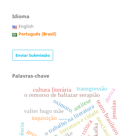
Idioma
English
Português (Brasil)
Enviar Submissão
Palavras-chave
transgressão
cultura literária
deriva
o remorso de baltazar serapião
antítese
oximoro.
teatro brasileiro
jesuítas
o trabalho na literatura
literatura e cidade
valter hugo mãe
inquisição
----
neoclassicismo
edição crítica
reverência
kafka
rilke