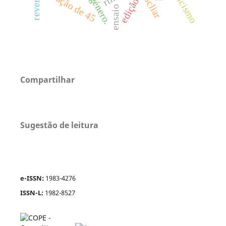
geração de 45
género.
scliar
ensaio
Compartilhar
Sugestão de leitura
e-ISSN:
1983-4276
ISSN-L:
1982-8527