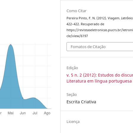
Como Citar
Pereira Pinto, F. N. (2012). Viagem.
Letrônic
422–422. Recuperado de
https://revistaseletronicas.pucrs.br/letroni
cle/view/6197
Fomatos de Citação
Edição
v. 5 n. 2 (2012): Estudos do discu
Literatura em língua portuguesa
Seção
Escrita Criativa
Licença