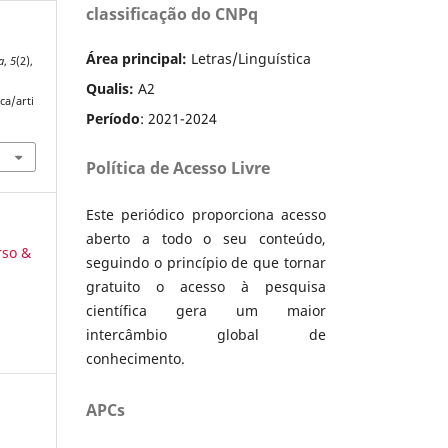
classificação do CNPq
Área principal:
Letras/Linguística
a
,
5
(2),
Qualis:
A2
ca/arti
Período
: 2021-2024
Política de Acesso Livre
Este periódico proporciona acesso
aberto a todo o seu conteúdo,
rso &
seguindo o princípio de que tornar
gratuito o acesso à pesquisa
científica gera um maior
intercâmbio global de
conhecimento.
APCs