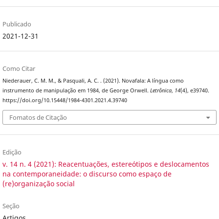
Publicado
2021-12-31
Como Citar
Niederauer, C. M. M., & Pasquali, A. C. . (2021). Novafala: A língua como
instrumento de manipulação em 1984, de George Orwell.
Letrônica
,
14
(4), e39740.
https://doi.org/10.15448/1984-4301.2021.4.39740
Fomatos de Citação
Edição
v. 14 n. 4 (2021): Reacentuações, estereótipos e deslocamentos
na contemporaneidade: o discurso como espaço de
(re)organização social
Seção
Artigos