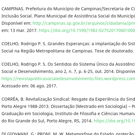
CAMPINAS. Prefeitura do Município de Campinas/Secretaria de Ci
Inclusão Social. Plano Municipal de Assistência Social do Municí
Disponível em:
http://campinas.sp.gov.br/arquivos/cidadania/p
em: 13 mar. 2017.
https://doi.org/10.1590/1982-02752017000100
COELHO, Rodrigo P. S. Grandes Esperanças: a implantação do Sis
Social na Região Metropolitana de Campinas. Tese de doutorado
COELHO, Rodrigo P. S. Os Sentidos do Sistema Único da Assistência 
Social e Desenvolvimento, ano 2, n. 7, p. 6-25, out. 2014. Disponív
https://revistapoliticasocialedesenvolvimento.files.wordpress.co
Acessado em: 06 ago. 2017.
CORRÊA, B. Revitalização Sindical: Resgate da Experiência do Sin
Porto Alegre 1988-2013. Dissertação (Mestrado em Sociologia) – 
Graduação em Sociologia, Instituto de Filosofia e Ciências Human
do Rio Grande do Sul, Porto Alegre, RS, 2014.
https://doi.org/10.
DI GIOVANNI, G.; PRONI, M. W. Metamorfose do Estado, proteção s