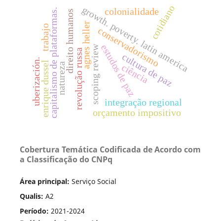
cotidiano
growth. poverty. latin america
colonialidade
capitalismo de plataformas.
direito humanos
agnes heller
trabajo
conservadorismo
estudos de paz
scoping review
revolução russa
cultura de paz
uberización.
enrique dussel
natureza
ciência
integração regional
orçamento impositivo
Cobertura Temática Codificada de Acordo com
a Classificação do CNPq
Área principal:
Serviço Social
Qualis:
A2
Período:
2021-2024