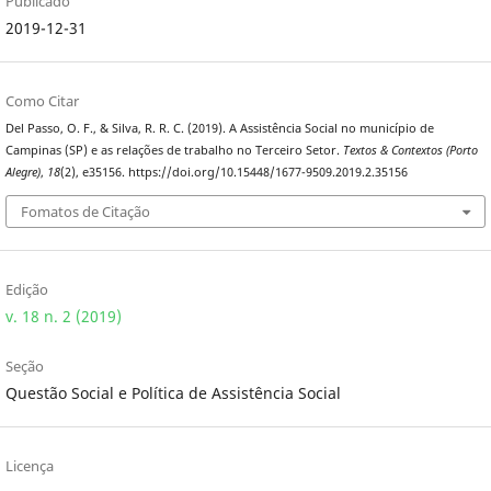
Publicado
2019-12-31
Como Citar
Del Passo, O. F., & Silva, R. R. C. (2019). A Assistência Social no município de
Campinas (SP) e as relações de trabalho no Terceiro Setor.
Textos & Contextos (Porto
Alegre)
,
18
(2), e35156. https://doi.org/10.15448/1677-9509.2019.2.35156
Fomatos de Citação
Edição
v. 18 n. 2 (2019)
Seção
Questão Social e Política de Assistência Social
Licença