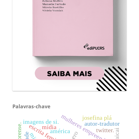
Palavras-chave
mulheres empreendedoras
josefina plá
imagens de si.
autor-tradutor
escrita feminina
mídia
twitter.
haicai
américa
mito.