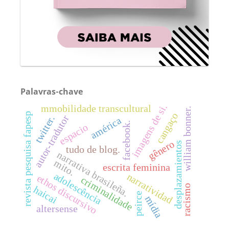
Palavras-chave
imagens de si.
mmobilidade transcultural
william bonner.
cangaço
revista pesquisa fapesp
autor-tradutor
twitter.
américa
facebook.
espacio
gênero
desplazamientos
tudo de blog.
narrativa brasileña.
mito.
escrita feminina
adolescência
narratividad
ethos discursivo
criminalidade
racismo
haicai
peirce
mídia
altersense