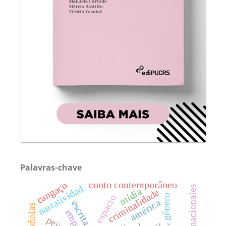
Palavras-chave
conto contemporâneo
cangaço
narratividad
mídia
criminalidade
espacio
gênero
américa
peirce