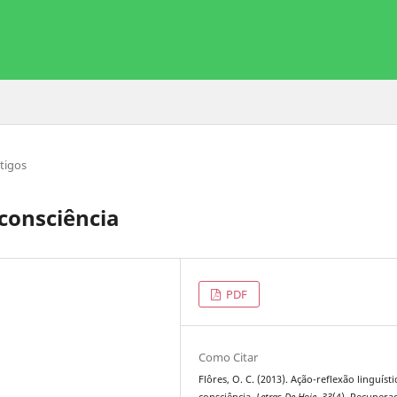
tigos
 consciência
PDF
Como Citar
Flôres, O. C. (2013). Ação-reflexão linguísti
consciência.
Letras De Hoje
,
33
(4). Recupera