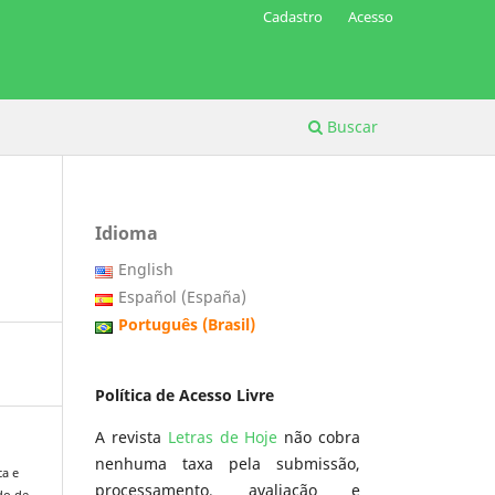
Cadastro
Acesso
Buscar
Idioma
English
Español (España)
Português (Brasil)
Política de Acesso Livre
A revista
Letras de Hoje
não cobra
nenhuma taxa pela submissão,
ca e
processamento, avaliação e
do de