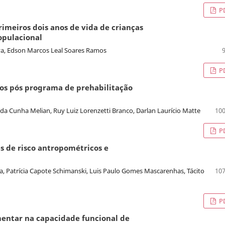
P
rimeiros dois anos de vida de crianças
opulacional
ilva, Edson Marcos Leal Soares Ramos
P
dos pós programa de prehabilitação
da Cunha Melian, Ruy Luiz Lorenzetti Branco, Darlan Laurício Matte
100
P
s de risco antropométricos e
, Patrícia Capote Schimanski, Luis Paulo Gomes Mascarenhas, Tácito
107
P
entar na capacidade funcional de