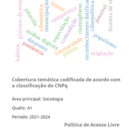
giuliano da empoli
história de vida
reconhecimento datificado
emancipação
futuro
ciberpolítica
possível
cismogênese
insegurança
cibernética
joinville
especulação
contradição
mídias digitais
populismo
liminaridade
dataísmo
pandemia
hábitos.
provas.
migração
Cobertura temática codificada de acordo com
a classificação do CNPq
Área principal: Sociologia
Qualis: A1
Período: 2021-2024
Política de Acesso Livre