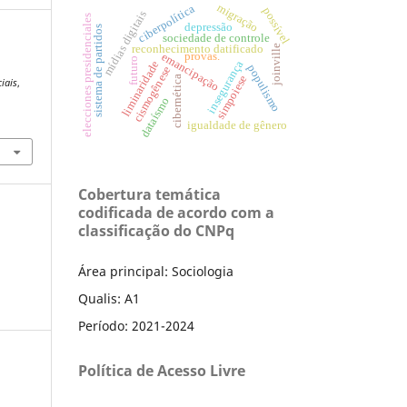
migração
ciberpolítica
possível
mídias digitais
elecciones presidenciales
depressão
sistema de partidos
sociedade de controle
reconhecimento datificado
joinville
provas.
emancipação
futuro
liminaridade
insegurança
populismo
cismogênese
simpoiese
cibernética
ciais
,
-
dataísmo
igualdade de gênero
Cobertura temática
codificada de acordo com a
classificação do CNPq
Área principal: Sociologia
Qualis: A1
Período: 2021-2024
Política de Acesso Livre