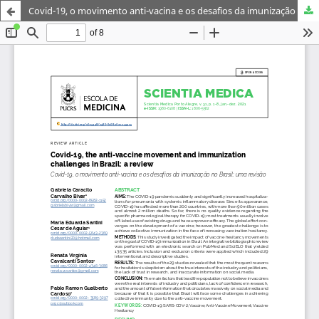
Covid-19, o movimento anti-vacina e os desafios da imunização no Brasil