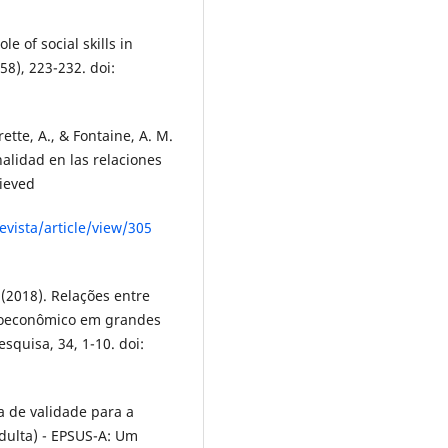
ole of social skills in
58), 223-232. doi:
rette, A., & Fontaine, A. M.
nalidad en las relaciones
rieved
evista/article/view/305
. (2018). Relações entre
ocioeconômico em grandes
squisa, 34, 1-10. doi:
ia de validade para a
dulta) - EPSUS-A: Um