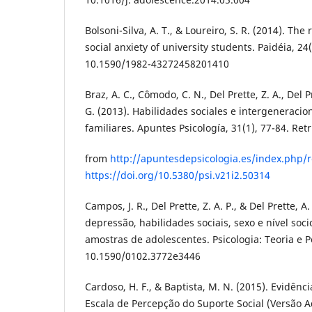
Bolsoni-Silva, A. T., & Loureiro, S. R. (2014). The r
social anxiety of university students. Paidéia, 24(
10.1590/1982-43272458201410
Braz, A. C., Cômodo, C. N., Del Prette, Z. A., Del P
G. (2013). Habilidades sociales e intergeneracio
familiares. Apuntes Psicología, 31(1), 77-84. Ret
from
http://apuntesdepsicologia.es/index.php/r
https://doi.org/10.5380/psi.v21i2.50314
Campos, J. R., Del Prette, Z. A. P., & Del Prette, A
depressão, habilidades sociais, sexo e nível s
amostras de adolescentes. Psicologia: Teoria e Pe
10.1590/0102.3772e3446
Cardoso, H. F., & Baptista, M. N. (2015). Evidênc
Escala de Percepção do Suporte Social (Versão A