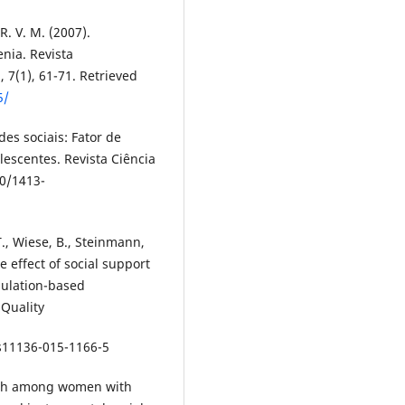
R. V. M. (2007).
enia. Revista
, 7(1), 61-71. Retrieved
5/
des sociais: Fator de
escentes. Revista Ciência
90/1413-
 T., Wiese, B., Steinmann,
e effect of social support
opulation-based
 Quality
/s11136-015-1166-5
ealth among women with