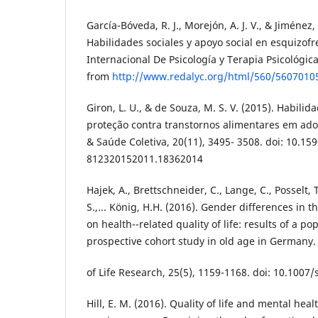
García-Bóveda, R. J., Morejón, A. J. V., & Jiménez, 
Habilidades sociales y apoyo social en esquizofr
Internacional De Psicología y Terapia Psicológica
from
http://www.redalyc.org/html/560/5607010
Giron, L. U., & de Souza, M. S. V. (2015). Habilida
proteção contra transtornos alimentares em adol
& Saúde Coletiva, 20(11), 3495- 3508. doi: 10.15
812320152011.18362014
Hajek, A., Brettschneider, C., Lange, C., Posselt,
S.,... König, H.H. (2016). Gender differences in th
on health--related quality of life: results of a p
prospective cohort study in old age in Germany.
of Life Research, 25(5), 1159-1168. doi: 10.1007
Hill, E. M. (2016). Quality of life and mental h