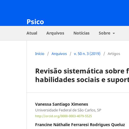
Psico
Atual
Arquivos
Notícias
Sobre
Início
/
Arquivos
/
v. 50 n. 3 (2019)
/
Artigos
Revisão sistemática sobre 
habilidades sociais e suport
Vanessa Santiago Ximenes
Universidade Federal de São Carlos, SP
http://orcid.org/0000-0003-4079-5525
Francine Náthalie Ferraresi Rodrigues Queluz