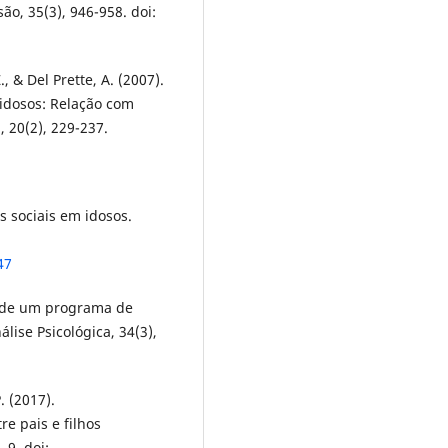
são, 35(3), 946-958. doi:
Z., & Del Prette, A. (2007).
 idosos: Relação com
, 20(2), 229-237.
s sociais em idosos.
47
ão de um programa de
lise Psicológica, 34(3),
. (2017).
re pais e filhos
-9. doi: