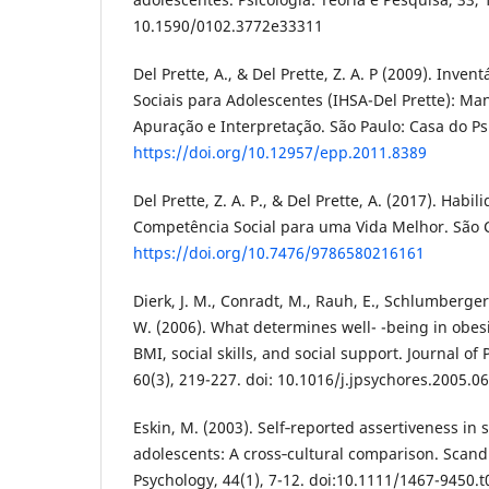
10.1590/0102.3772e33311
Del Prette, A., & Del Prette, Z. A. P (2009). Inven
Sociais para Adolescentes (IHSA-Del Prette): Ma
Apuração e Interpretação. São Paulo: Casa do Ps
https://doi.org/10.12957/epp.2011.8389
Del Prette, Z. A. P., & Del Prette, A. (2017). Habil
Competência Social para uma Vida Melhor. São C
https://doi.org/10.7476/9786580216161
Dierk, J. M., Conradt, M., Rauh, E., Schlumberger,
W. (2006). What determines well- -being in obesi
BMI, social skills, and social support. Journal o
60(3), 219-227. doi: 10.1016/j.jpsychores.2005.0
Eskin, M. (2003). Self‐reported assertiveness in
adolescents: A cross‐cultural comparison. Scand
Psychology, 44(1), 7-12. doi:10.1111/1467-9450.