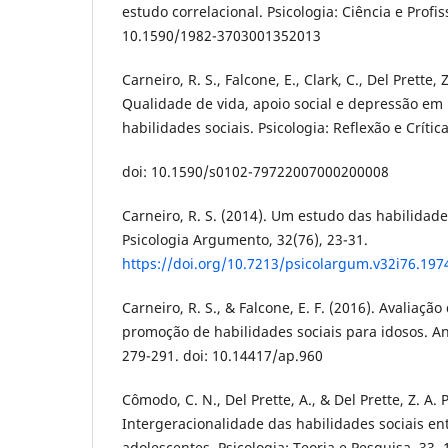
estudo correlacional. Psicologia: Ciência e Profis
10.1590/1982-3703001352013
Carneiro, R. S., Falcone, E., Clark, C., Del Prette, 
Qualidade de vida, apoio social e depressão em
habilidades sociais. Psicologia: Reflexão e Crítica
doi: 10.1590/s0102-79722007000200008
Carneiro, R. S. (2014). Um estudo das habilidade
Psicologia Argumento, 32(76), 23-31.
https://doi.org/10.7213/psicolargum.v32i76.197
Carneiro, R. S., & Falcone, E. F. (2016). Avaliaç
promoção de habilidades sociais para idosos. Aná
279-291. doi: 10.14417/ap.960
Cômodo, C. N., Del Prette, A., & Del Prette, Z. A. P
Intergeracionalidade das habilidades sociais ent
adolescentes. Psicologia: Teoria e Pesquisa, 33, 1