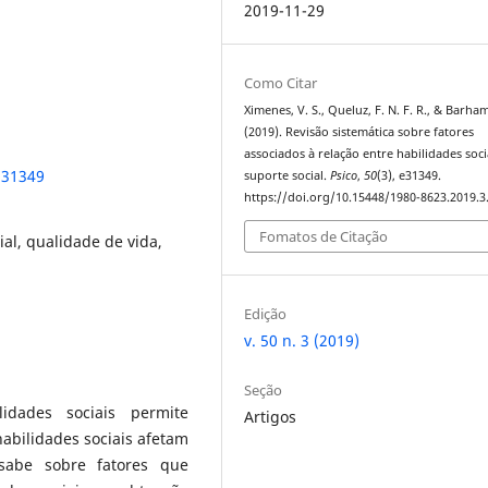
2019-11-29
Como Citar
Ximenes, V. S., Queluz, F. N. F. R., & Barham,
(2019). Revisão sistemática sobre fatores
associados à relação entre habilidades soci
.31349
suporte social.
Psico
,
50
(3), e31349.
https://doi.org/10.15448/1980-8623.2019.3
Fomatos de Citação
ial, qualidade de vida,
Edição
v. 50 n. 3 (2019)
Seção
idades sociais permite
Artigos
habilidades sociais afetam
sabe sobre fatores que