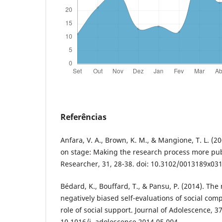
Referências
Anfara, V. A., Brown, K. M., & Mangione, T. L. (20
on stage: Making the research process more pub
Researcher, 31, 28-38. doi: 10.3102/0013189x03
Bédard, K., Bouffard, T., & Pansu, P. (2014). The 
negatively biased self-evaluations of social co
role of social support. Journal of Adolescence, 37
10.1016/j. adolescence.2014.05.004