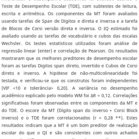
Teste de Desempenho Escolar (TDE), com subtestes de leitura,
escrita e aritmética. Os componentes da MT foram avaliados
usando tarefas de Span de Digitos e direta e inversa e a tarefa
de Blocos de Corsi versão direta e inversa. O IQ estimado foi
avaliado usando as tarefas de vocabulário e cubos das escalas
Wechsler. Os testes estatísticos utilizados foram análise de
regressão linear (enter) e correlação de Pearson. Os resultados
mostraram que os melhores preditores de desempenho escolar
foram as tarefas Digitos span direto, invertido e Cubos de Corsi
direto e inverso. A hipótese de não-multicolinearidade foi
testada, e verificou-se que os construtos foram independentes
(VIF <10 e tolerância> 0,20). A variância no desempenho
acadêmico explicado pelo modelo WM foi ΔR = 0,12. Correlações
significativas foram observadas entre os componentes da MT e
do TDE. O escore da MT (Dígito span do inverso + Corsi Block
inverso) e o TDE foram correlacionados (r = 0,28 **). Estes
resultados indicam que a MT é um bom preditor de realização
escolar do que o QI e são consistentes com outros achados