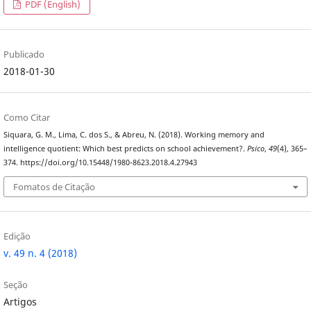
PDF (English)
Publicado
2018-01-30
Como Citar
Siquara, G. M., Lima, C. dos S., & Abreu, N. (2018). Working memory and
intelligence quotient: Which best predicts on school achievement?.
Psico
,
49
(4), 365–
374. https://doi.org/10.15448/1980-8623.2018.4.27943
Fomatos de Citação
Edição
v. 49 n. 4 (2018)
Seção
Artigos