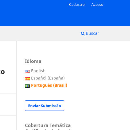
Cadastro
Acesso
Buscar
Idioma
co
English
Español (España)
Português (Brasil)
Enviar Submissão
Cobertura Temática