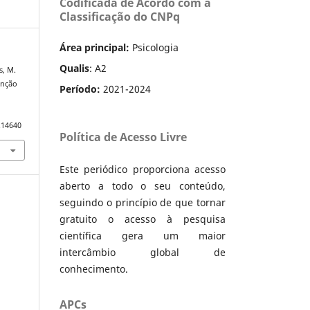
Codificada de Acordo com a
Classificação do CNPq
Área principal:
Psicologia
Qualis
: A2
s, M.
enção
Período:
2021-2024
.14640
Política de Acesso Livre
Este periódico proporciona acesso
aberto a todo o seu conteúdo,
seguindo o princípio de que tornar
gratuito o acesso à pesquisa
científica gera um maior
intercâmbio global de
conhecimento.
APCs