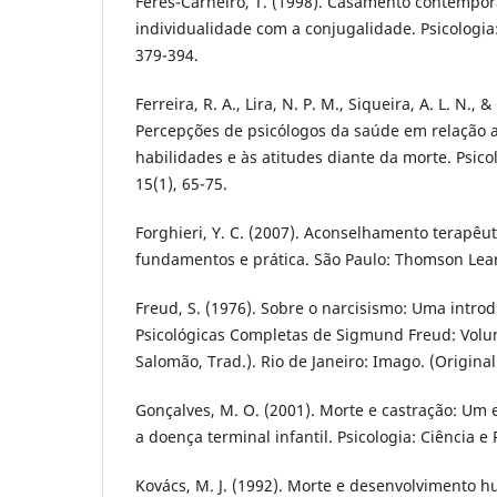
Féres-Carneiro, T. (1998). Casamento contemporâ
individualidade com a conjugalidade. Psicologia: 
379-394.
Ferreira, R. A., Lira, N. P. M., Siqueira, A. L. N., 
Percepções de psicólogos da saúde em relação 
habilidades e às atitudes diante da morte. Psicol
15(1), 65-75.
Forghieri, Y. C. (2007). Aconselhamento terapêut
fundamentos e prática. São Paulo: Thomson Lea
Freud, S. (1976). Sobre o narcisismo: Uma introd
Psicológicas Completas de Sigmund Freud: Volume
Salomão, Trad.). Rio de Janeiro: Imago. (Origina
Gonçalves, M. O. (2001). Morte e castração: Um 
a doença terminal infantil. Psicologia: Ciência e 
Kovács, M. J. (1992). Morte e desenvolvimento 