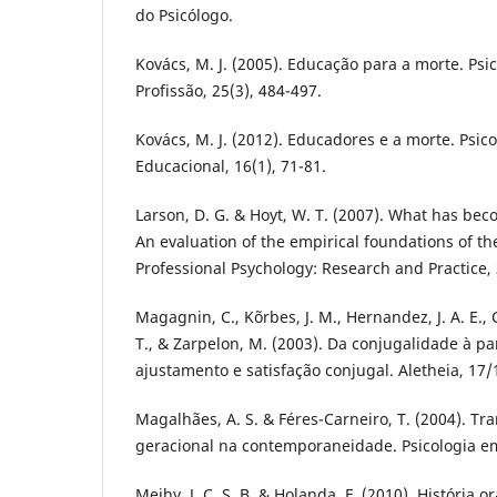
do Psicólogo.
Kovács, M. J. (2005). Educação para a morte. Psic
Profissão, 25(3), 484-497.
Kovács, M. J. (2012). Educadores e a morte. Psico
Educacional, 16(1), 71-81.
Larson, D. G. & Hoyt, W. T. (2007). What has bec
An evaluation of the empirical foundations of t
Professional Psychology: Research and Practice, 
Magagnin, C., Kõrbes, J. M., Hernandez, J. A. E., 
T., & Zarpelon, M. (2003). Da conjugalidade à pa
ajustamento e satisfação conjugal. Aletheia, 17/
Magalhães, A. S. & Féres-Carneiro, T. (2004). Tr
geracional na contemporaneidade. Psicologia em 
Meihy, J. C. S. B. & Holanda, F. (2010). História 