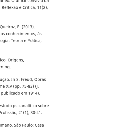
neo: O difícil convívio da
Reflexão e Crítica, 11(2),
& Queiroz, E. (2013).
aos conhecimentos, às
ogia: Teoria e Prática,
ico: Origens,
rning.
ução. In S. Freud, Obras
 XIV (pp. 75-83) (J.
l publicado em 1914).
estudo psicanalítico sobre
Profissão, 21(1), 30-41.
humano. São Paulo: Casa