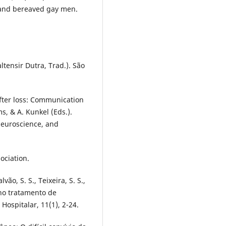
 and bereaved gay men.
ltensir Dutra, Trad.). São
after loss: Communication
s, & A. Kunkel (Eds.).
 neuroscience, and
ociation.
vão, S. S., Teixeira, S. S.,
 no tratamento de
Hospitalar, 11(1), 2-24.