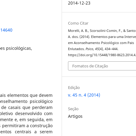
2014-12-23
Como Citar
.14640
Morelli, A. B., Scorsolini-Comin, F., & Santo
A. dos. (2014). Elementos para uma Interv
em Aconselhamento Psicológico com Pais
es psicológicas,
Enlutados.
Psico
,
45
(4), 434–444.
https://doi.org/10.15448/1980-8623.2014.4
Fomatos de Citação
Edição
v. 45 n. 4 (2014)
ipais elementos que devem
selhamento psicológico
s de casais que perderam
Seção
oletivo desenvolvido com
Artigos
almente e, em seguida, em
os permitiram a construção
mentos centrais a serem