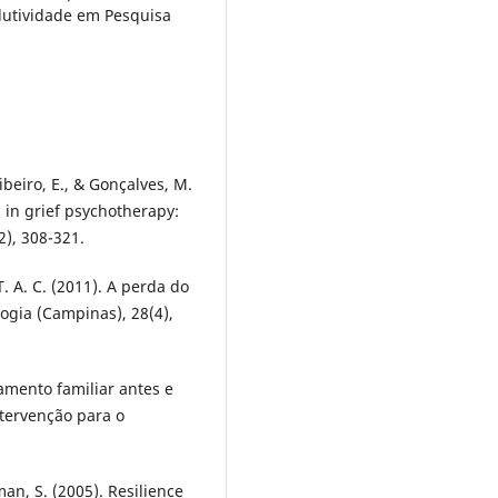
odutividade em Pesquisa
Ribeiro, E., & Gonçalves, M.
in grief psychotherapy:
2), 308-321.
T. A. C. (2011). A perda do
logia (Campinas), 28(4),
hamento familiar antes e
tervenção para o
man, S. (2005). Resilience