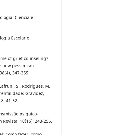
ologia: Ciência e
logia Escolar e
ome of grief counseling?
he new pessimism.
38(4), 347-355.
Cafruni, S., Rodrigues, M.
rentalidade: Gravidez,
18, 41-52.
ansmissão psíquico-
Revista, 10(16), 243-255.
oral: Como fazer, como