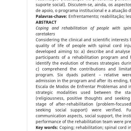
suporte social). Discutem-se, ainda, os aspecto
de apoio, o programa institucional e a atuação d
Palavras-chave:
Enfrentamento; reabilitação; le
ABSTRACT
Coping and rehabilitation of people with spin
caretakers
Considering the clinical and scientific interests
quality of life of people with spinal cord inj
developed aiming to: a) describe and analyse 
participants of a rehabilitation program and h
identify the evolution of theses strategies duri
c) comprehend the contributions and limitati
program. Six dyads patient – relative wer
admission in the program and after its ending, 
Escala de Modos de Enfrentar Problemas and in
strategic modalities used between the stag
(religiousness, positive thoughts and seeking
stage of after-rehabilitation (problem-focuse
seeking social support) were verified. Fu
communication aspects, social support, the inst
performance of the rehabilitation team were pr
Key words:
Coping; rehabilitation; spinal cord in