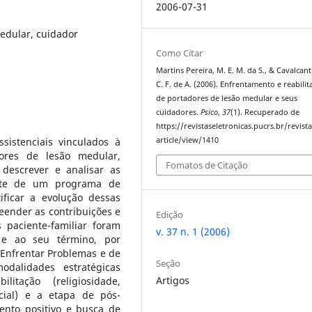
2006-07-31
medular, cuidador
Como Citar
Martins Pereira, M. E. M. da S., & Cavalcanti
C. F. de A. (2006). Enfrentamento e reabilit
de portadores de lesão medular e seus
cuidadores.
Psico
,
37
(1). Recuperado de
https://revistaseletronicas.pucrs.br/revist
ssistenciais vinculados à
article/view/1410
ores de lesão medular,
Fomatos de Citação
 descrever e analisar as
ante de um programa de
tificar a evolução dessas
reender as contribuições e
Edição
s paciente-familiar foram
v. 37 n. 1 (2006)
 e ao seu término, por
 Enfrentar Problemas e de
Seção
odalidades estratégicas
Artigos
tação (religiosidade,
cial) e a etapa de pós-
ento positivo e busca de