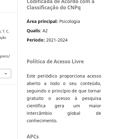
Codificada de Acordo com a
Classificação do CNPq
Área principal:
Psicologia
Qualis
: A2
, T. C.
ação
Período:
2021-2024
apsico/
Política de Acesso Livre
Este periódico proporciona acesso
aberto a todo o seu conteúdo,
seguindo o princípio de que tornar
gratuito o acesso à pesquisa
científica gera um maior
intercâmbio global de
conhecimento.
APCs