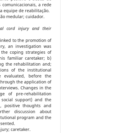
s comunicacionais, a rede
a equipe de reabilitação.
são medular; cuidador.
al cord injury and their
 linked to the promotion of
ury, an investigation was
the coping strategies of
is familiar caretaker; b)
ng the rehabilitation and;
ons of the institutional
e evaluated, before the
through the application of
terviews. Changes in the
e of pre-rehabilitation
 social support) and the
d, positive thoughts and
rther discussion about
itutional program and the
esented.
jury; caretaker.