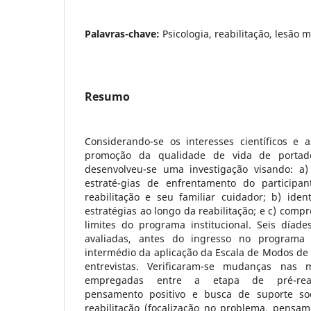
Palavras-chave:
Psicologia, reabilitação, lesão 
Resumo
Considerando-se os interesses científicos e a
promoção da qualidade de vida de portad
desenvolveu-se uma investigação visando: a)
estraté-gias de enfrentamento do particip
reabilitação e seu familiar cuidador; b) iden
estratégias ao longo da reabilitação; e c) comp
limites do programa institucional. Seis díade
avaliadas, antes do ingresso no programa
intermédio da aplicação da Escala de Modos de
entrevistas. Verificaram-se mudanças nas m
empregadas entre a etapa de pré-reabili
pensamento positivo e busca de suporte so
reabilitação (focalização no problema, pensam