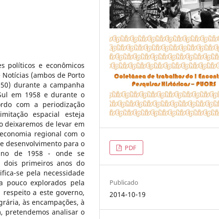
s políticos e econômicos
e Notícias (ambos de Porto
e 50) durante a campanha
Sul em 1958 e durante o
ordo com a periodização
mitação espacial esteja
ão deixaremos de levar em
a economia regional com o
de desenvolvimento para o
PDF
 ano de 1958 - onde se
 dois primeiros anos do
ifica-se pela necessidade
Publicado
a pouco explorados pela
z respeito a este governo,
2014-10-19
grária, às encampações, à
, pretendemos analisar o