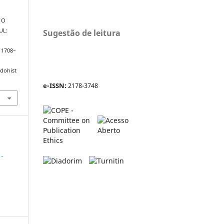
E O
UL:
Sugestão de leitura
, 1708–
adohist
e-ISSN:
2178-3748
 -