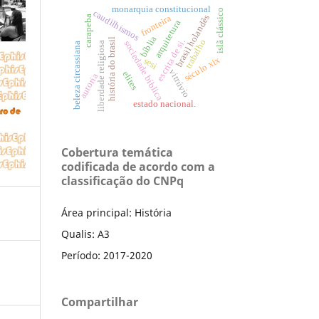
monarquia constitucional
islã clássico
caudilhismos
fronteira
brasil holandês
carapeba
arquitetura
bíblia
história do brasil
escrita de si.
trabalho
sociedade bíblica
liberdade religiosa
beleza circassiana
século xix
sesi
vitrúvio
elites
autoria
estado nacional.
Cobertura temática
codificada de acordo com a
classificação do CNPq
Área principal: História
Qualis: A3
Período: 2017-2020
Compartilhar