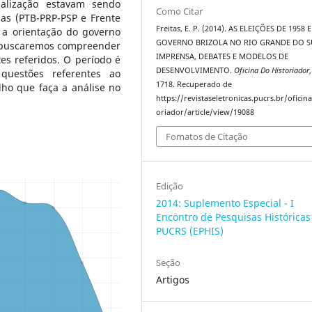
alização estavam sendo
Como Citar
cas (PTB-PRP-PSP e Frente
Freitas, E. P. (2014). AS ELEIÇÕES DE 1958 
a orientação do governo
GOVERNO BRIZOLA NO RIO GRANDE DO S
m, buscaremos compreender
IMPRENSA, DEBATES E MODELOS DE
s referidos. O período é
DESENVOLVIMENTO.
Oficina Do Historiador
 questões referentes ao
1718. Recuperado de
ho que faça a análise no
https://revistaseletronicas.pucrs.br/oficin
oriador/article/view/19088
Fomatos de Citação
Edição
2014: Suplemento Especial - I
Encontro de Pesquisas Históricas
PUCRS (EPHIS)
Seção
Artigos