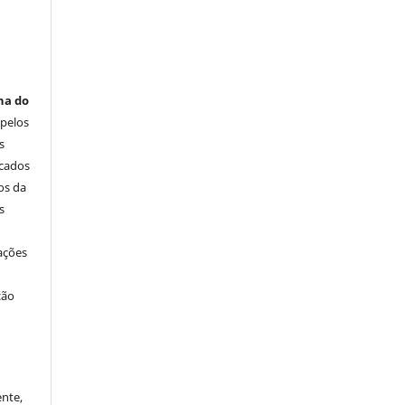
na do
 pelos
s
icados
os da
s
ações
ção
ente,