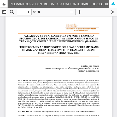
“LEVANTOU-SE DENTRO DA SALA UM FORTE BARULHO SEGUIDO DE GRITOS E CHORO...”1: A VENDA COMO ESPAÇO DE TRANSAÇÕES COMERCIAIS E DESENTENDIMENTOS (1846-1865).