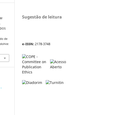
Sugestão de leitura
EM
A
 DOS
ado de
e-ISSN:
2178-3748
adohist
 -