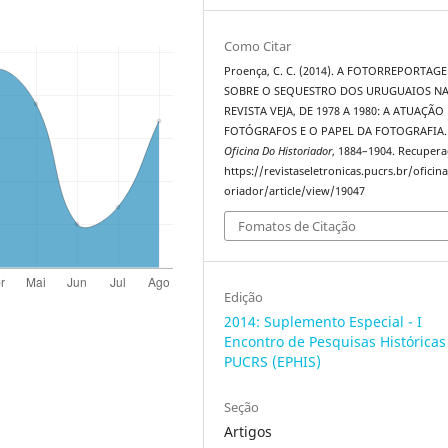
Como Citar
Proença, C. C. (2014). A FOTORREPORTAG
SOBRE O SEQUESTRO DOS URUGUAIOS N
REVISTA VEJA, DE 1978 A 1980: A ATUAÇÃO
FOTÓGRAFOS E O PAPEL DA FOTOGRAFIA.
Oficina Do Historiador
, 1884–1904. Recuper
https://revistaseletronicas.pucrs.br/oficin
oriador/article/view/19047
Fomatos de Citação
Edição
2014: Suplemento Especial - I
Encontro de Pesquisas Históricas
PUCRS (EPHIS)
Seção
Artigos