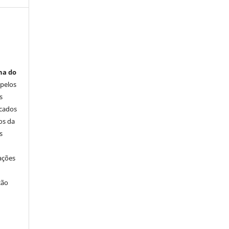
na do
 pelos
s
icados
os da
s
ações
ção