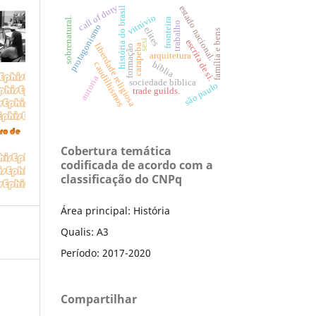
call of duty
estado nacional.
história do brasil
vitrúvio
sobrenatural.
fronteira
trabalho
protagonismo
elites
família e bens
escrita de si.
sesi
liberdade religiosa
carapeba
formação
arquitetura
bíblia
caudilhismos
autoria
sociedade bíblica
são paulo
trade guilds.
Cobertura temática
codificada de acordo com a
classificação do CNPq
Área principal: História
Qualis: A3
Período: 2017-2020
Compartilhar