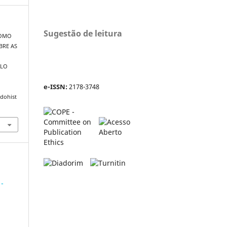
Sugestão de leitura
 COMO
BRE AS
LLO
e-ISSN:
2178-3748
adohist
 -