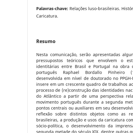
Palavras-chave:
Relações luso-brasileiras. Histó
Caricatura.
Resumo
Nesta comunicação, serão apresentadas algu
pressupostos teóricos que envolvem o es
identitárias entre Brasil e Portugal na obra c
português Raphael Bordallo Pinheiro (1
desenvolvida em nível de doutorado no PPGH-
insere em um crescente quadro de trabalhos 
processo de (re)construção das identidades na
do Atlântico a partir de uma perspectiva rel
movimento português durante a segunda met
pontos centrais ou auxiliares em seu desenvolvi
reflexão sobre distintos objetos como as rel
brasileiras, a produção e usos da caricatura co
sócio-política, o desenvolvimento da imprensa
segunda metade do século XIX, dentre outras q