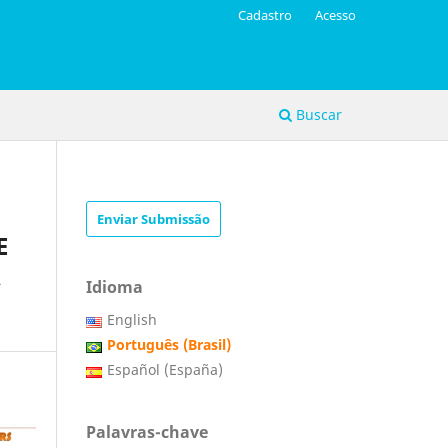
Cadastro
Acesso
Buscar
Enviar Submissão
E
A
Idioma
English
Português (Brasil)
Español (España)
Palavras-chave