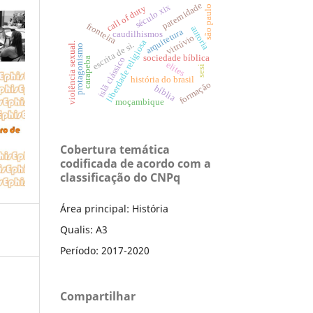
paternidade
século xix
call of duty
são paulo
fronteira
autoria
arquitetura
caudilhismos
vitrúvio
liberdade religiosa
escrita de si.
violência sexual.
protagonismo
sociedade bíblica
islã clássico
carapeba
elites
sesi
história do brasil
formação
bíblia
moçambique
Cobertura temática
codificada de acordo com a
classificação do CNPq
Área principal: História
Qualis: A3
Período: 2017-2020
Compartilhar