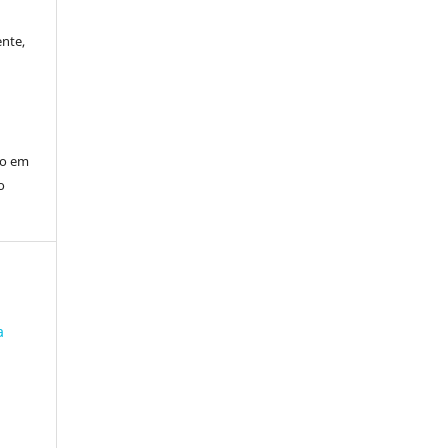
ente,
ção em
o
a