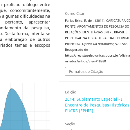
 profícuo diálogo entre
que, concomitantemente,
Como Citar
e algumas dificuldades na
Farias Brito, R. de J. (2014). CARICATURA
 portanto, apresentar
PONTE: APONTAMENTOS DE PESQUISA SO
andamento da pesquisa,
RELAÇÕES IDENTITÁRIAS ENTRE BRASIL E
. Desta forma, intenta-se
PORTUGAL NA OBRA DE RAPHAEL BORDA
a elaboração de outros
PINHEIRO.
Oficina Do Historiador
, 570–585.
ariados temas e escopos
Recuperado de
https://revistaseletronicas.pucrs.br/oficin
oriador/article/view/18980
Fomatos de Citação
Edição
2014: Suplemento Especial - I
Encontro de Pesquisas Históricas
PUCRS (EPHIS)
Seção