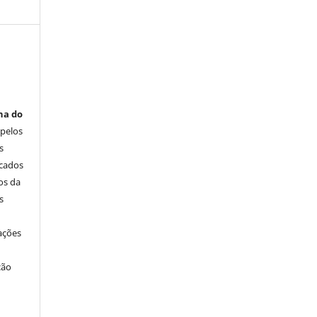
na do
 pelos
s
icados
os da
s
ações
ção