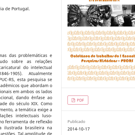
ria de Portugal.
mas das problemáticas e
tudo sobre as relações
aricatural do intelectual
846-1905). Atualmente
PUC-RS, esta pesquisa se
acadêmicos que abordam o
cionais em ambos os lados
acional, dando ênfase ao
PDF
ade do século XIX. Como
mento, a temática exige a
ações intelectuais luso-
Publicado
mo ferramenta de reflexão
 ilustrada brasileira na
2014-10-17
uestões. Tal amplitude de