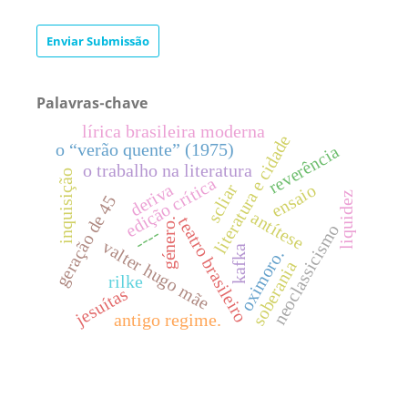
Enviar Submissão
Palavras-chave
lírica brasileira moderna
literatura e cidade
o “verão quente” (1975)
reverência
o trabalho na literatura
inquisição
edição crítica
deriva
scliar
ensaio
liquidez
geração de 45
antítese
teatro brasileiro
género.
neoclassicismo
----
valter hugo mãe
kafka
oximoro.
soberania
rilke
jesuítas
antigo regime.