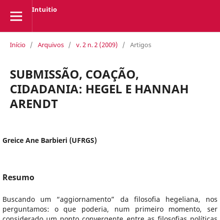
Intuitio
Início
/
Arquivos
/
v. 2 n. 2 (2009)
/
Artigos
SUBMISSÃO, COAÇÃO,
CIDADANIA: HEGEL E HANNAH
ARENDT
Greice Ane Barbieri (UFRGS)
Resumo
Buscando um “aggiornamento” da filosofia hegeliana, nos
perguntamos: o que poderia, num primeiro momento, ser
considerado um ponto convergente entre as filosofias políticas