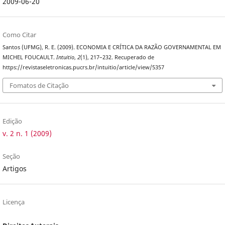
2009-06-20
Como Citar
Santos (UFMG), R. E. (2009). ECONOMIA E CRÍTICA DA RAZÃO GOVERNAMENTAL EM
MICHEL FOUCAULT.
Intuitio
,
2
(1), 217–232. Recuperado de
https://revistaseletronicas.pucrs.br/intuitio/article/view/5357
Fomatos de Citação
Edição
v. 2 n. 1 (2009)
Seção
Artigos
Licença