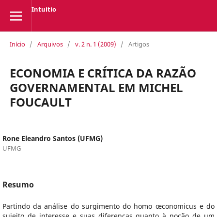
Intuitio
Início
/
Arquivos
/
v. 2 n. 1 (2009)
/
Artigos
ECONOMIA E CRÍTICA DA RAZÃO
GOVERNAMENTAL EM MICHEL
FOUCAULT
Rone Eleandro Santos (UFMG)
UFMG
Resumo
Partindo da análise do surgimento do homo œconomicus e do
sujeito de interesse e suas diferenças quanto à noção de um