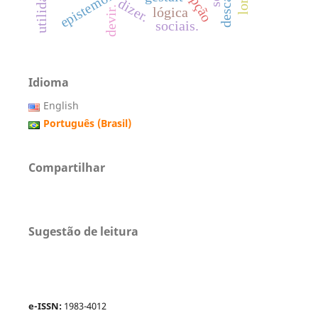
descartes
dizer.
devir.
lógica
sociais.
Idioma
English
Português (Brasil)
Compartilhar
Sugestão de leitura
e-ISSN:
1983-4012