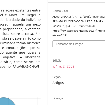
relações existentes entre
Como Citar
el e Marx. Em Hegel, a
Alves (UNICAMP), A. J. L. (2008). PROPRIE
da liberdade do indivíduo
PRIVADA E LIBERDADE EM HEGEL E MARX.
possuir aquela um nexo
Intuitio
,
1
(2), 49–67. Recuperado de
a propriedade, a vontade
https://revistaseletronicas.pucrs.br/intuitio
soluta sobre a coisa. Em
e/view/4221
alista se desvela não como
erminada forma histórica
Fomatos de Citação
 e contradições que se
 do agente que opera a
objetiva. A liberdade
Edição
ntrário, como se vê, em
v. 1 n. 2 (2008)
 trabalho. PALAVRAS-CHAVE:
Seção
Artigos
Licença