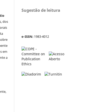
Sugestão de leitura
tio
s, dos
orais
sta
e-ISSN:
1983-4012
 sobre
mente
os em
nte a
ente,