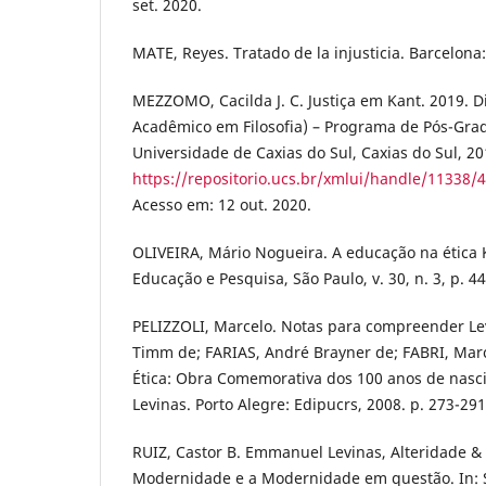
set. 2020.
MATE, Reyes. Tratado de la injusticia. Barcelona
MEZZOMO, Cacilda J. C. Justiça em Kant. 2019. 
Acadêmico em Filosofia) – Programa de Pós-Grad
Universidade de Caxias do Sul, Caxias do Sul, 20
https://repositorio.ucs.br/xmlui/handle/1133
Acesso em: 12 out. 2020.
OLIVEIRA, Mário Nogueira. A educação na ética 
Educação e Pesquisa, São Paulo, v. 30, n. 3, p. 44
PELIZZOLI, Marcelo. Notas para compreender Lev
Timm de; FARIAS, André Brayner de; FABRI, Marce
Ética: Obra Comemorativa dos 100 anos de na
Levinas. Porto Alegre: Edipucrs, 2008. p. 273-291
RUIZ, Castor B. Emmanuel Levinas, Alteridade &
Modernidade e a Modernidade em questão. In: 