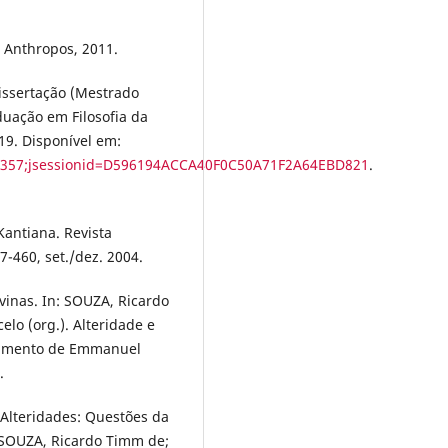
: Anthropos, 2011.
Dissertação (Mestrado
uação em Filosofia da
19. Disponível em:
8/4357;jsessionid=D596194ACCA40F0C50A71F2A64EBD821
.
Kantiana. Revista
7-460, set./dez. 2004.
inas. In: SOUZA, Ricardo
lo (org.). Alteridade e
scimento de Emmanuel
.
 Alteridades: Questões da
SOUZA, Ricardo Timm de;