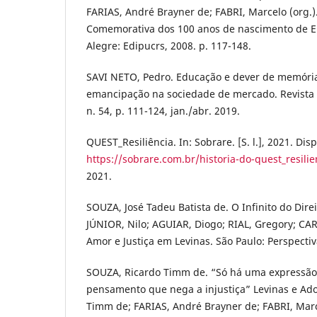
FARIAS, André Brayner de; FABRI, Marcelo (org.).
Comemorativa dos 100 anos de nascimento de E
Alegre: Edipucrs, 2008. p. 117-148.
SAVI NETO, Pedro. Educação e dever de memória
emancipação na sociedade de mercado. Revista F
n. 54, p. 111-124, jan./abr. 2019.
QUEST_Resiliência. In: Sobrare. [S. l.], 2021. Dis
https://sobrare.com.br/historia-do-quest_resilie
2021.
SOUZA, José Tadeu Batista de. O Infinito do Direi
JÚNIOR, Nilo; AGUIAR, Diogo; RIAL, Gregory; CAR
Amor e Justiça em Levinas. São Paulo: Perspectiv
SOUZA, Ricardo Timm de. “Só há uma expressão 
pensamento que nega a injustiça” Levinas e Ado
Timm de; FARIAS, André Brayner de; FABRI, Marce