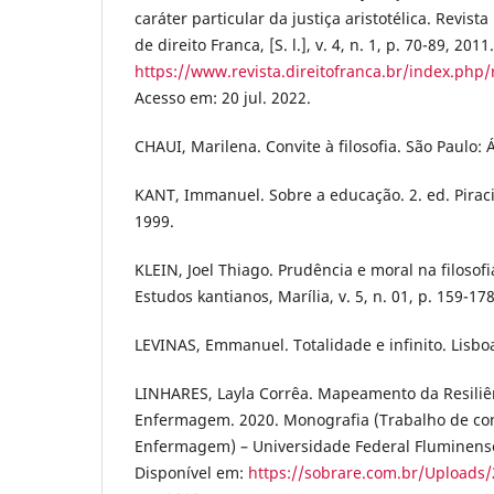
caráter particular da justiça aristotélica. Revist
de direito Franca, [S. l.], v. 4, n. 1, p. 70-89, 201
https://www.revista.direitofranca.br/index.php/
Acesso em: 20 jul. 2022.
CHAUI, Marilena. Convite à filosofia. São Paulo: Á
KANT, Immanuel. Sobre a educação. 2. ed. Pirac
1999.
KLEIN, Joel Thiago. Prudência e moral na filosofi
Estudos kantianos, Marília, v. 5, n. 01, p. 159-178
LEVINAS, Emmanuel. Totalidade e infinito. Lisbo
LINHARES, Layla Corrêa. Mapeamento da Resili
Enfermagem. 2020. Monografia (Trabalho de co
Enfermagem) – Universidade Federal Fluminense,
Disponível em:
https://sobrare.com.br/Uploads