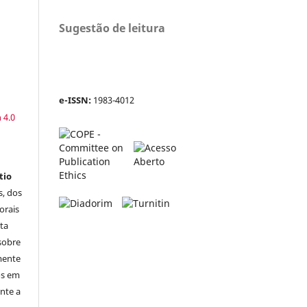
Sugestão de leitura
e-ISSN:
1983-4012
a
 4.0
tio
s, dos
orais
sta
 sobre
mente
os em
nte a