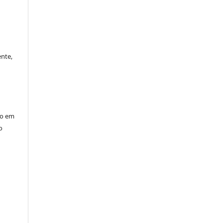
ente,
ção em
o