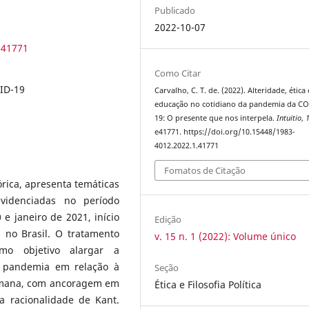
Publicado
2022-10-07
.41771
Como Citar
VID-19
Carvalho, C. T. de. (2022). Alteridade, ética 
educação no cotidiano da pandemia da C
19: O presente que nos interpela.
Intuitio
,
e41771. https://doi.org/10.15448/1983-
4012.2022.1.41771
Fomatos de Citação
rica, apresenta temáticas
evidenciadas no período
 janeiro de 2021, início
Edição
no Brasil. O tratamento
v. 15 n. 1 (2022): Volume único
mo objetivo alargar a
a pandemia em relação à
Seção
umana, com ancoragem em
Ética e Filosofia Política
a racionalidade de Kant.