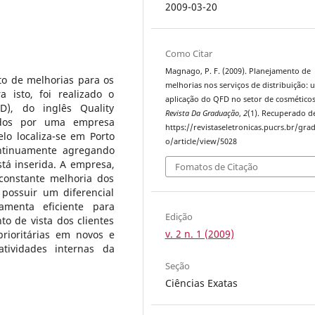
2009-03-20
Como Citar
Magnago, P. F. (2009). Planejamento de
to de melhorias para os
melhorias nos serviços de distribuição: 
a isto, foi realizado o
aplicação do QFD no setor de cosméticos
), do inglês Quality
Revista Da Graduação
,
2
(1). Recuperado d
cidos por uma empresa
https://revistaseletronicas.pucrs.br/gra
lo localiza-se em Porto
o/article/view/5028
ontinuamente agregando
tá inserida. A empresa,
Fomatos de Citação
 constante melhoria dos
 possuir um diferencial
amenta eficiente para
Edição
o de vista dos clientes
v. 2 n. 1 (2009)
rioritárias em novos e
tividades internas da
Seção
Ciências Exatas