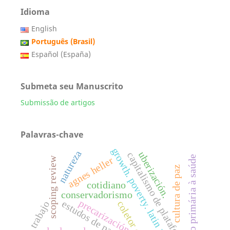
Idioma
English
Português (Brasil)
Español (España)
Submeta seu Manuscrito
Submissão de artigos
Palavras-chave
growth. poverty. latin america
natureza
uberización.
capitalismo de plataformas.
atenção primária à saúde
agnes heller
scoping review
cultura de paz
cotidiano
conservadorismo
precarización.
estudos de paz
coletor de lixo
trabajo