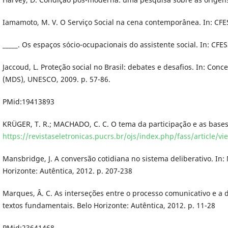
Iamamoto, M. V. O Serviço Social na cena contemporânea. In: CFESS
_____. Os espaços sócio-ocupacionais do assistente social. In: CFES
Jaccoud, L. Proteção social no Brasil: debates e desafios. In: Con
(MDS), UNESCO, 2009. p. 57-86.
PMid:19413893
KRÜGER, T. R.; MACHADO, C. C. O tema da participação e as bases te
https://revistaseletronicas.pucrs.br/ojs/index.php/fass/article/v
Mansbridge, J. A conversão cotidiana no sistema deliberativo. In:
Horizonte: Autêntica, 2012. p. 207-238
Marques, Â. C. As interseções entre o processo comunicativo e a d
textos fundamentais. Belo Horizonte: Autêntica, 2012. p. 11-28
PMid:23641468