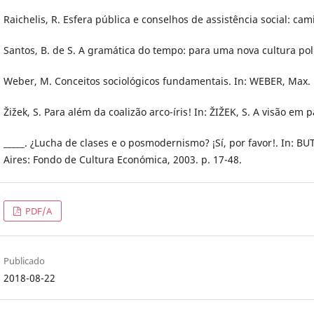
Raichelis, R. Esfera pública e conselhos de assistência social: ca
Santos, B. de S. A gramática do tempo: para uma nova cultura polít
Weber, M. Conceitos sociológicos fundamentais. In: WEBER, Max. Ec
Žižek, S. Para além da coalizão arco-íris! In: ŽIŽEK, S. A visão em
_____. ¿Lucha de clases e o posmodernismo? ¡Sí, por favor!. In: B
Aires: Fondo de Cultura Económica, 2003. p. 17-48.
PDF/A
Publicado
2018-08-22