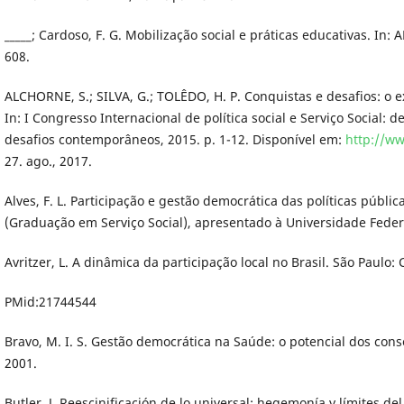
_____; Cardoso, F. G. Mobilização social e práticas educativas. In:
608.
ALCHORNE, S.; SILVA, G.; TOLÊDO, H. P. Conquistas e desafios: o e
In: I Congresso Internacional de política social e Serviço Social: d
desafios contemporâneos, 2015. p. 1-12. Disponível em:
http://ww
27. ago., 2017.
Alves, F. L. Participação e gestão democrática das políticas públi
(Graduação em Serviço Social), apresentado à Universidade Federa
Avritzer, L. A dinâmica da participação local no Brasil. São Paulo: 
PMid:21744544
Bravo, M. I. S. Gestão democrática na Saúde: o potencial dos conselh
2001.
Butler, J. Reescinificación de lo universal: hegemonía y límites d