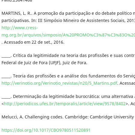
MARTINS, L. R.. A promoção da participação e do debate político n
participativas. In: III Simpósio Mineiro de Assistentes Sociais, 201
http://www.cress-
mg.org.br/arquivos/simposio/A%20PROMO%C3%87%C3%83O
. Acessado em 22 de set., 2016.
_____. Crítica da legitimidade na teoria das profissões e suas co
Federal de Juiz de Fora (UFJF), Juiz de Fora.
_____. Teoria das profissões e a análise dos fundamentos do Serviço
http://verinotio.org/Verinotio_revistas/n20/5_Martins.pdf
. Acessa
_____. Determinação da legitimidade burocrática: uma alternativa a
<
http://periodicos.ufes.br/temporalis/article/view/9578/8402
>. A
Melucci, A. Challenging codes. Cambridge: Cambridge University 
https://doi.org/10.1017/CBO9780511520891