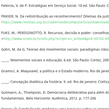
Faleiros, V. de P. Estratégias em Serviço Social. 10.ed. São Paulo: 
FRASER, N. Da redistribuição ao reconhecimento? Dilemas da justi
https://www.revistas.usp.br/cadernosdecampo/article/download
FUKS, M.; PERISSINOTTO, R. Recursos, decisão e poder: conselhos ges
<
http://www.scielo.br/scielo.php?script=sci_arttext&pid=S0102
Gohn, M. da G. Teorias dos movimentos sociais: paradigmas cláss
_____. Movimentos sociais e educação. 6.ed. São Paulo: Cortez, 200
Gramsci, A. Maquiavel, a política e o Estado moderno. Rio de Janeir
_____. Concepção dialética da história. 9. ed. Rio de Janeiro: Civiliz
Gutmann, A.; Thompson, D. Democracia deliberativa para além do p
fundamentais. Belo Horizonte: Autêntica, 2012. p. 177-206
Harvey, D. Condição pós-moderna: uma pesquisa sobre as origens 