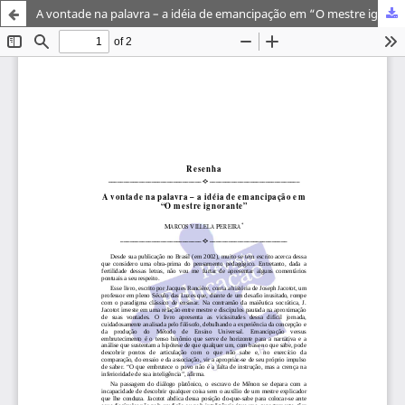
A vontade na palavra – a idéia de emancipação em “O mestre ignorante”